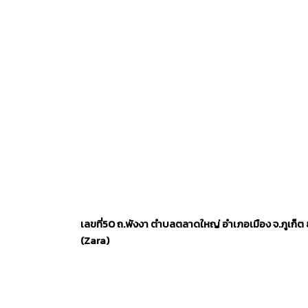
เลขที่50 ถ.พังงา ตำบลตลาดใหญ่
อำเภอเมือง จ.ภูเก็
(Zara)