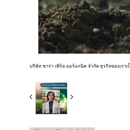
บริษัท ซาร่า เพิร์ล ออร์แกนิค จำกัด ธุรกิจของเราเ