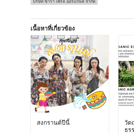
บริษัท ซาร่า เพิร์ล ออร์แกนิค จำกัด
เนื้อหาที่เกี่ยวข้อง
สงกรานต์ปีนี้
วัต
ธรร