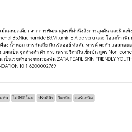
ม้แต่หยดเดียว จากการพัฒนาสูตรที่คำนึงถึงการอุดตัน และผิวแพ้ง
nthenol B5,Niacinamide B3,Vitamin E Aloe vera และ โอเมก้า เพ
 น้ำหอม สารกันเสีย มิเนรัลออย์ ทัลคั่ม ทารค์ ตะกั่ว แอลกอฮอล์
ว แผลเป็น จุดด่างดำ ฝ้า กระ เพราะวิตามินเข้มข้น สูตร Non-comed
ดีขึ้น เป็นเวชสำอางผสมรองพ้น ZARA PEARL SKIN FRIENDLY YO
NDATION 10-1-6200002769
ุดตัน
ไม่มีซิลิโคน
ปรับสีผิว
วิตามิน
ออร์แกนิค