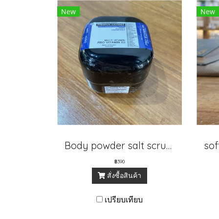
New
New
Body powder salt scrub สีน้ำเงิน
฿390
สั่งซื้อสินค้า
เปรียบเทียบ