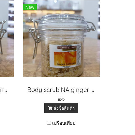
New
Body scrub NA tamarind honey
Body scrub NA ginger curcurin
฿390
สั่งซื้อสินค้า
เปรียบเทียบ