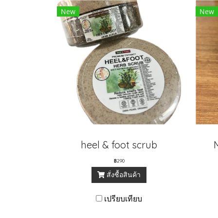
New
New
heel & foot scrub
฿290
สั่งซื้อสินค้า
เปรียบเทียบ