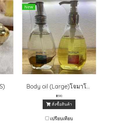
New
S)
Body oil (Large)โจมาโรน/เฮอรเบิล
฿590
สั่งซื้อสินค้า
เปรียบเทียบ