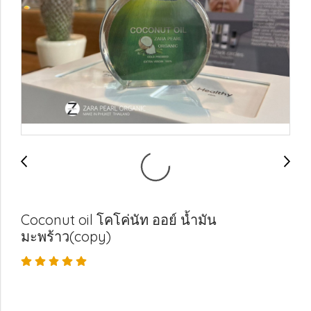
Coconut oil โคโค่นัท ออย์ น้ำมัน
มะพร้าว(copy)