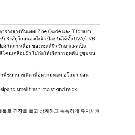
องตารางสารกันแดด Zine Oxide และ Titanium
ับรังสียูวีก่อนลงถึงผิว ป้องกันได้ทั้ง UVA/UVB
 ป้องกันการเสื่อมของเซลล์ผิว รักษาแผลเป็น
โคนเคลือบผิว ไม่ก่อให้เกิดการอุดตัน รูขุมขน
จากพืชนานาชนิด เพื่อความหอม อโลม่า ผ่อน
s to smell fresh, moist and relax.
펜 식물 추출물로 긴장을 풀고 상쾌하고 촉촉하게 유지시켜