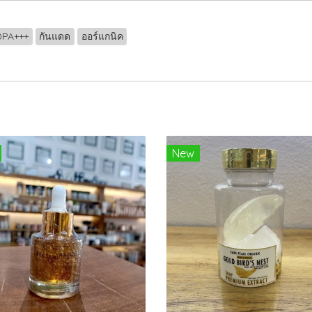
0PA+++
กันแดด
ออร์แกนิค
New