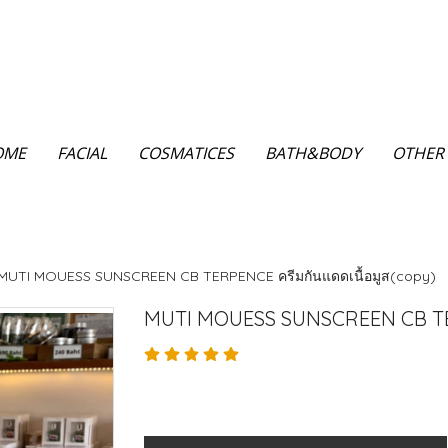
OME
FACIAL
COSMATICES
BATH&BODY
OTHER
MUTI MOUESS SUNSCREEN CB TERPENCE ครีมกันแดดเนื้อมูส(copy)
MUTI MOUESS SUNSCREEN CB TER