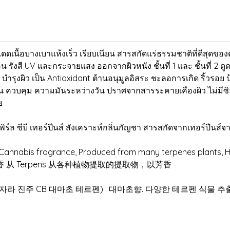
ดเนื้อบางเบาแห้งเร็ว เรียบเนียน สารสกัดแร่ธรรมชาติที่ดีสุดข
 รังสี UV และกระจายแสง ออกจากผิวหนัง ชั้นที่ 1 และ ชั้นที่ 2 ดูดซ
า บำรุงผิว เป็น Antioxidant ต้านอนุมูลอิสระ ชะลอการเกิด ริ้วรอย
าน ควบคุม ความมันระหว่างวัน ปราศจากสารระคายเคืองผิว ไม่มีซิลิ
ย
ล ซีบี เทอร์ปีนส์ สังเคราะห์กลิ่นกัญชา สารสกัดจากเทอร์ปีนส์
nnabis fragrance, Produced from many terpenes plants, Help
 合成大麻芳香 从 Terpens 从各种植物提取的提取物，以芳香
ERPENCE (자라 진주 CB 대마초 테르펜) : 대마초향. 다양한 테르