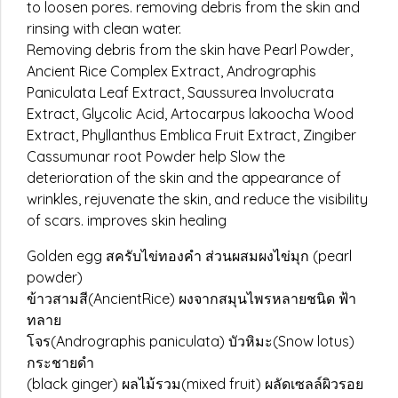
to loosen pores. removing debris from the skin and
rinsing with clean water.
Removing debris from the skin have Pearl Powder,
Ancient Rice Complex Extract, Andrographis
Paniculata Leaf Extract, Saussurea Involucrata
Extract, Glycolic Acid, Artocarpus lakoocha Wood
Extract, Phyllanthus Emblica Fruit Extract, Zingiber
Cassumunar root Powder help Slow the
deterioration of the skin and the appearance of
wrinkles, rejuvenate the skin, and reduce the visibility
of scars. improves skin healing
Golden egg สครับไข่ทองคำ ส่วนผสมผงไข่มุก (pearl
powder)
ข้าวสามสี(AncientRice) ผงจากสมุนไพรหลายชนิด ฟ้า
ทลาย
โจร(Andrographis paniculata) บัวหิมะ(Snow lotus)
กระชายดำ
(black ginger) ผลไม้รวม(mixed fruit) ผลัดเซลล์ผิวรอย