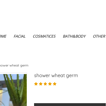
OME
FACIAL
COSMATICES
BATH&BODY
OTHER
hower wheat germ
shower wheat germ