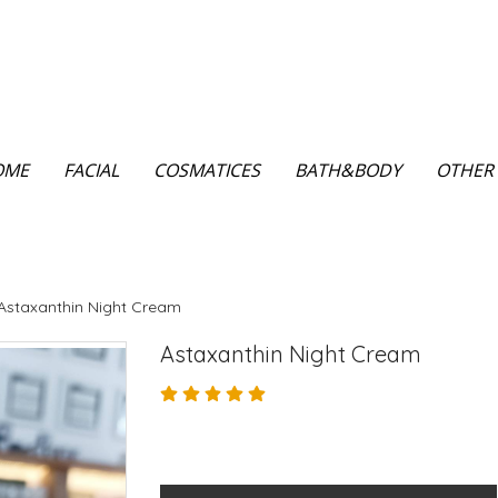
OME
FACIAL
COSMATICES
BATH&BODY
OTHER
Astaxanthin Night Cream
Astaxanthin Night Cream