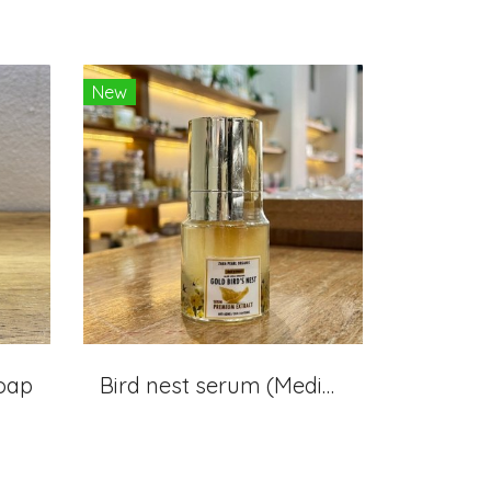
New
soap
Bird nest serum (Medium)