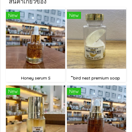
สินค้าเกี่ยวข้อง
New
New
Honey serum S
ิbird nest premium soap
New
New