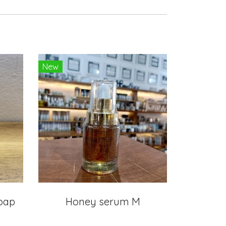
New
soap
Honey serum M